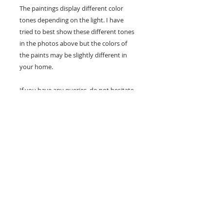
The paintings display different color
tones depending on the light. I have
tried to best show these different tones
in the photos above but the colors of
the paints may be slightly different in
your home.
If you have any queries, do not hesitate
to contact me via the "contact" section; I
can answer your questions and provide
you with more photos.