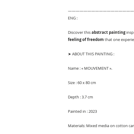
—————————————————
ENG :
Discover this
abstract painting
insp
feeling of freedom
that one experie
➤ ABOUT THIS PAINTING :
Name : « MOUVEMENT ».
Size : 60 x 80 cm
Depth : 3.7 cm
Painted in : 2023
Materials: Mixed media on cotton ca