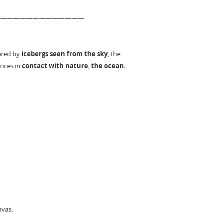
—————————————
ired by
icebergs seen from the sky
, the
nces in
contact with nature
,
the ocean
.
nvas.