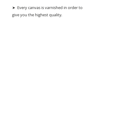
➤ Every canvas is varnished in order to
give you the highest quality.
➤ Signed on front and on back.
➤ This is my original handmade art.
➤ No certificate of authenticity for these
works.
Mode d'envoi :
Lettre suivie.